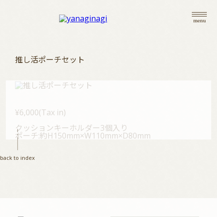
menu
推し活ポーチセット
¥6,000(Tax in)
top
クッションキーホルダー3個入り
ポーチ:約H150mm×W110mm×D80mm
information
back to index
live
goods