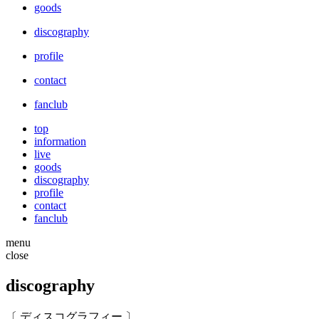
goods
discography
profile
contact
fanclub
top
information
live
goods
discography
profile
contact
fanclub
menu
close
discography
〔 ディスコグラフィー 〕