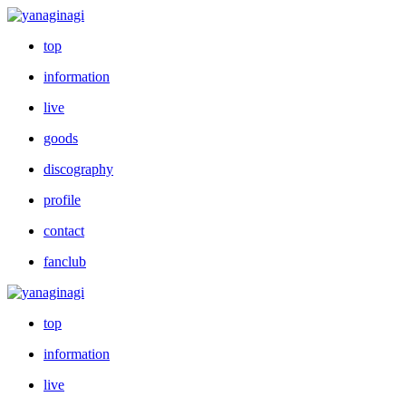
top
information
live
goods
discography
profile
contact
fanclub
top
information
live