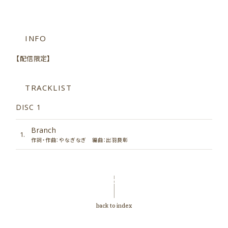
information
live
INFO
goods
【配信限定】
discography
TRACKLIST
profile
DISC 1
contact
Branch
1.
作詞・作曲：やなぎなぎ 編曲：出羽良彰
fanclub
back to index