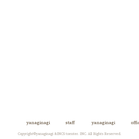
※やなぎなぎ
ONLINE SHOP
で販売してお
yanaginagi
staff
yanaginagi
off
Copyright©yanaginagi &INCS toenter. INC. All Rights Reserved.