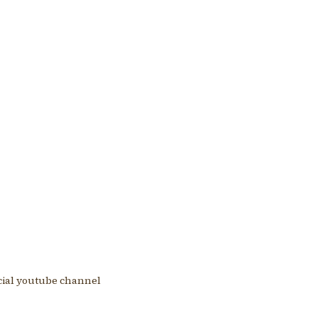
ります。
back to index
icial youtube channel