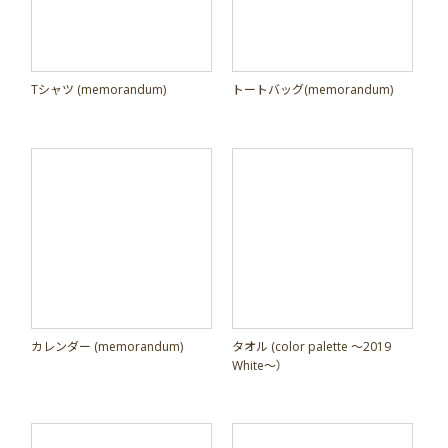
top
information
Tシャツ (memorandum)
トートバッグ(memorandum)
live
goods
discography
profile
contact
カレンダー (memorandum)
タオル (color palette ～2019
fanclub
White～）