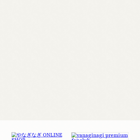
Tシャツ 追加公演限定 (-LIBRARY- & -MUSEUM-)
¥3,500(Tax in)
top
サイズ：S/M/L/XL
information
back to index
live
goods