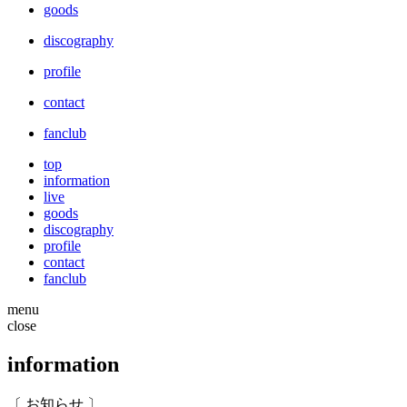
goods
discography
profile
contact
fanclub
top
information
live
goods
discography
profile
contact
fanclub
menu
close
information
〔 お知らせ 〕