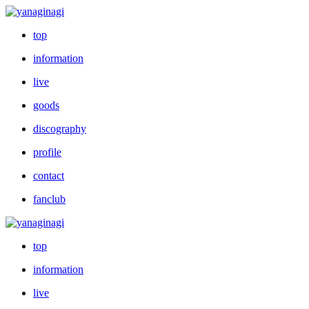
top
information
live
goods
discography
profile
contact
fanclub
top
information
live