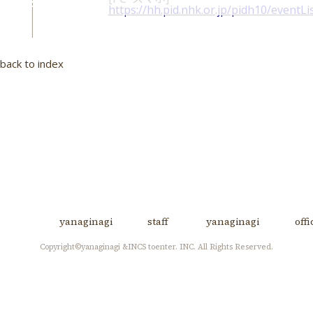
https://hh.pid.nhk.or.jp/pidh10/eventLi
back to index
yanaginagi
staff
yanaginagi
off
Copyright©yanaginagi &INCS toenter. INC. All Rights Reserved.