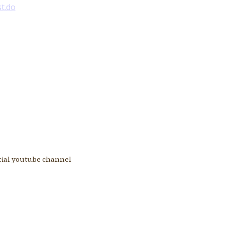
st.do
icial youtube channel