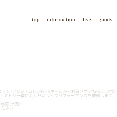
top
information
live
goods
ニソン！プレミアム！」がNHKホールからお届けする特番に、やな
ティストが一堂に会し熱いライブパフォーマンスを披露します。
時開演（予定）
ください。