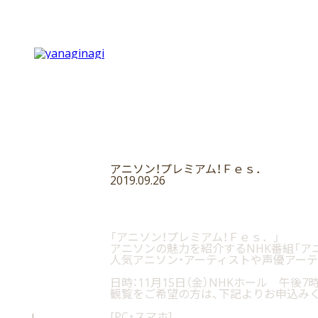
アニソン！プレミアム！Ｆｅｓ．
2019.09.26
「アニソン！プレミアム！Ｆｅｓ．」
アニソンの魅力を紹介するNHK番組「ア
人気アニソン・アーティストや声優アー
日時：11月15日（金）NHKホール 午後7
観覧をご希望の方は、下記よりお申込み
[PC・スマホ]