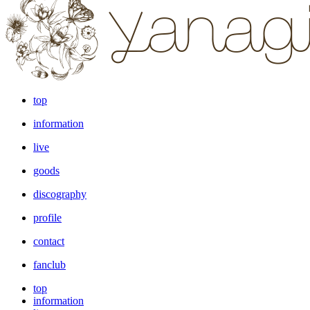
top
information
live
goods
discography
profile
contact
fanclub
top
information