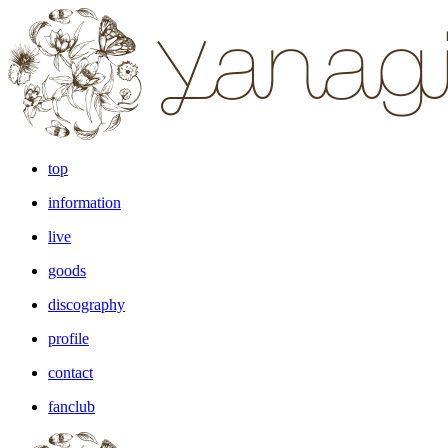
top
information
live
goods
discography
profile
contact
fanclub