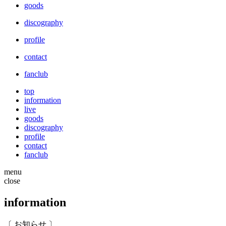
goods
discography
profile
contact
fanclub
top
information
live
goods
discography
profile
contact
fanclub
menu
close
information
〔 お知らせ 〕