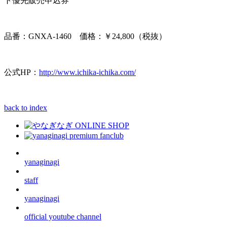
ト優先販売申込券
品番：GNXA-1460 価格：￥24,800（税抜）
公式HP：
http://www.ichika-ichika.com/
back to index
yanaginagi
staff
yanaginagi
official youtube channel