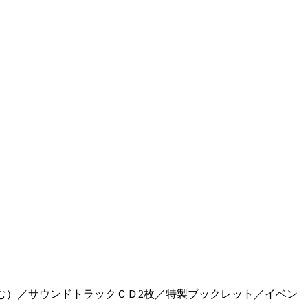
む）／サウンドトラックＣＤ2枚／特製ブックレット／イベン