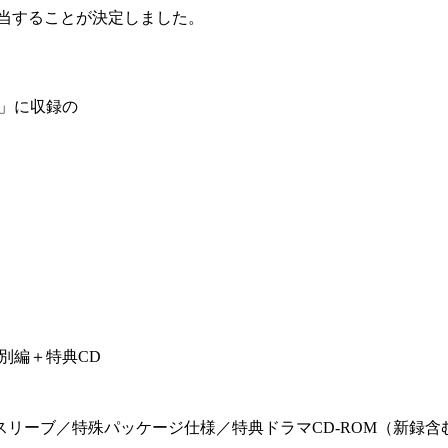
担当することが決定しました。
ion」に収録の
別編＋特典CD
リーブ／特殊パッケージ仕様／特典ドラマCD-ROM（新録含