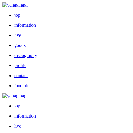
top
information
live
goods
discography
profile
contact
fanclub
top
information
live