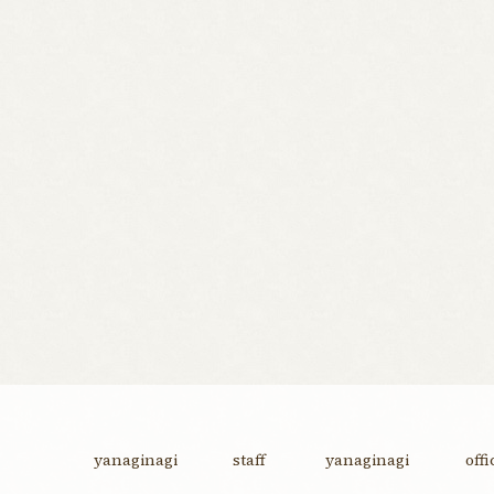
「花笑み」Lyric video
https://youtu.be/d3mSbK_2AEM
yanaginagi
staff
yanaginagi
off