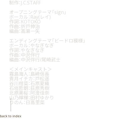
contact
制作：J.C.STAFF
オープニングテーマ「sign」
fanclub
ボーカル：Ray(レイ)
作詞：KOTOKO
作曲：折戸伸治
編曲：高瀬一矢
エンディングテーマ「ビードロ模様」
ボーカル：やなぎなぎ
作詞：やなぎなぎ
作曲：中沢伴行
編曲：中沢伴行/尾崎武士
＜メインキャスト＞
霧島海人：島﨑信長
貴月イチカ：戸松遥
谷川柑菜：石原夏織
石垣哲朗：荻原秀樹
北原美桜：阿澄佳奈
山乃檸檬：田村ゆかり
りのん：日高里菜
back to index