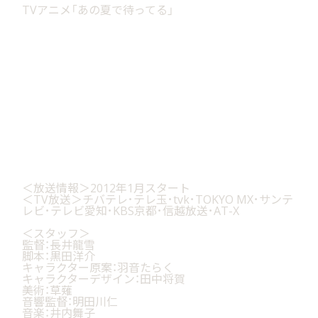
TVアニメ「あの夏で待ってる」
top
information
live
＜放送情報＞2012年1月スタート
＜TV放送＞チバテレ･テレ玉･tvk･TOKYO MX･サンテ
レビ･テレビ愛知･KBS京都･信越放送･AT-X
goods
＜スタッフ＞
監督：長井龍雪
discography
脚本：黒田洋介
キャラクター原案：羽音たらく
キャラクターデザイン：田中将賀
profile
美術：草薙
音響監督：明田川仁
音楽：井内舞子