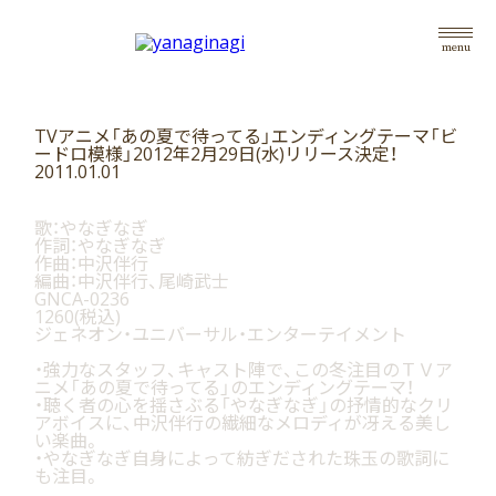
menu
TVアニメ「あの夏で待ってる」エンディングテーマ「ビ
ードロ模様」2012年2月29日(水)リリース決定！
2011.01.01
歌：やなぎなぎ
作詞：やなぎなぎ
作曲：中沢伴行
編曲：中沢伴行、尾崎武士
GNCA-0236
1260(税込)
ジェネオン・ユニバーサル・エンターテイメント
・強力なスタッフ、キャスト陣で、この冬注目のＴＶア
ニメ「あの夏で待ってる」のエンディングテーマ！
・聴く者の心を揺さぶる「やなぎなぎ」の抒情的なクリ
アボイスに、中沢伴行の繊細なメロディが冴える美し
い楽曲。
・やなぎなぎ自身によって紡ぎだされた珠玉の歌詞に
も注目。