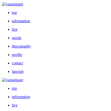
top
information
live
goods
discography
profile
contact
fanclub
top
information
live