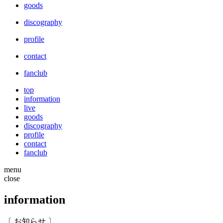
goods
discography
profile
contact
fanclub
top
information
live
goods
discography
profile
contact
fanclub
menu
close
information
〔 お知らせ 〕