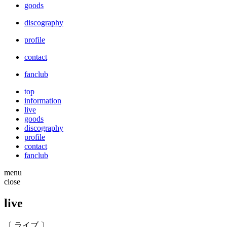
goods
discography
profile
contact
fanclub
top
information
live
goods
discography
profile
contact
fanclub
menu
close
live
〔 ライブ 〕