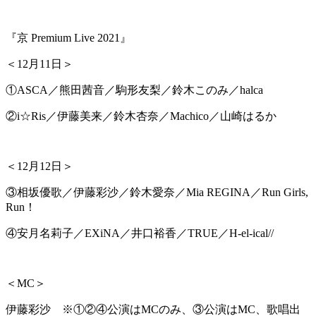
『京 Premium Live 2021』
＜12月11日＞
①ASCA／熊田茜音／駒形友梨／鈴木このみ／halca
②i☆Ris／伊藤美来／鈴木杏奈／Machico／山崎はるか
＜12月12日＞
③相坂優歌／伊藤彩沙／鈴木愛奈／Mia REGINA／Run Girls,
Run！
④安月名莉子／EXiNA／井口裕香／TRUE／H-el-ical//
＜MC＞
伊藤彩沙 ※①②④公演はMCのみ、③公演はMC、歌唱出