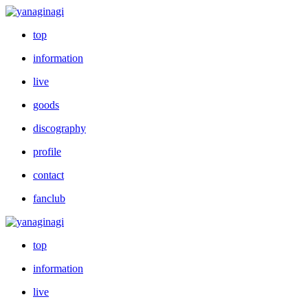
top
information
live
goods
discography
profile
contact
fanclub
top
information
live