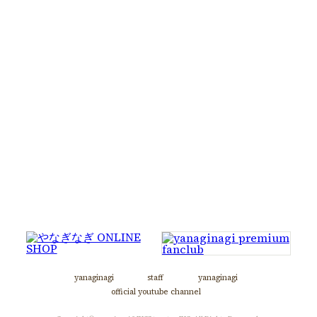
【公演に関するお問い合わせ／TLCユーザーサポート】
TEL： 03-5358-1301 (平日 11:00～18:00)
discography
【チケットに関するお問い合わせ／CNプレイガイド】
TEL：0570-08-9999（年中無休 10:00～18:00）
profile
「オトメイトパーティー2015」イベント公式HP：
http://www.otomate.jp/event/party2015/
contact
fanclub
back to index
yanaginagi
staff
yanaginagi
official youtube channel