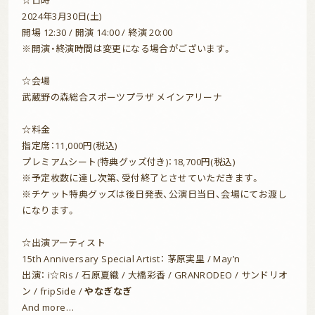
☆日時
2024年3月30日(土)
開場 12:30 / 開演 14:00 / 終演 20:00
※開演・終演時間は変更になる場合がございます。
top
☆会場
武蔵野の森総合スポーツプラザ メインアリーナ
information
☆料金
live
指定席：11,000円(税込)
プレミアムシート(特典グッズ付き)：18,700円(税込)
goods
※予定枚数に達し次第、受付終了とさせていただきます。
※チケット特典グッズは後日発表、公演日当日、会場にてお渡し
になります。
discography
☆出演アーティスト
profile
15th Anniversary Special Artist： 茅原実里 / May’n
出演： i☆Ris / 石原夏織 / 大橋彩香 / GRANRODEO / サンドリオ
contact
ン / fripSide /
やなぎなぎ
And more…