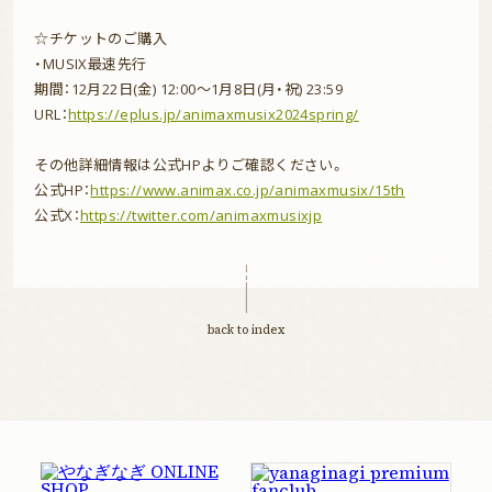
fanclub
☆チケットのご購入
・MUSIX最速先行
期間：12月22日(金) 12:00〜1月8日(月・祝) 23:59
URL：
https://eplus.jp/animaxmusix2024spring/
その他詳細情報は公式HPよりご確認ください。
公式HP：
https://www.animax.co.jp/animaxmusix/15th
公式X：
https://twitter.com/animaxmu
s
ixjp
back to index