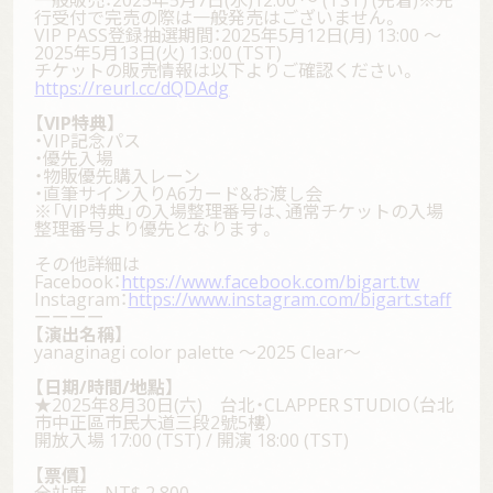
行受付で完売の際は一般発売はございません。
VIP PASS登録抽選期間：2025年5月12日(月) 13:00 ～
2025年5月13日(火) 13:00 (TST)
チケットの販売情報は以下よりご確認ください。
https://reurl.cc/dQDAdg
【VIP特典】
・VIP記念パス
・優先入場
・物販優先購入レーン
・直筆サイン入りA6カード&お渡し会
top
※「VIP特典」の入場整理番号は、通常チケットの入場
整理番号より優先となります。
information
その他詳細は
Facebook：
https://www.facebook.com/bigart.tw
Instagram：
https://www.instagram.com/bigart.staff
live
ーーーー
【演出名稱】
yanaginagi color palette 〜2025 Clear〜
goods
【日期/時間/地點】
★2025年8月30日(六) 台北・CLAPPER STUDIO（台北
discography
市中正區市民大道三段2號5樓）
開放入場 17:00 (TST) / 開演 18:00 (TST)
profile
【票價】
全站席 NT$ 2,800