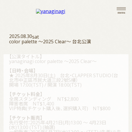
menu
2025.08.30
sat
color palette 〜2025 Clear〜 台北公演
【公演タイトル】
yanaginagi color palette 〜2025 Clear〜
【日時・会場】
★ 2025年8月30日(土) 台北・CLAPPER STUDIO（台
北市中正區市民大道三段2號5樓）
開場 17:00(TST) / 開演 18:00(TST)
【チケット料金】
全席スタンディング NT$2,800
障害者席 NT$1,400
VIP特典(チケット購入後、選択購入可) NT$800
【チケット販売】
先行受付：2025年4月21日(月)13:00 〜 4月23日
(水)13:00 (TST) (抽選)
一般販売：2025年5月7日(水)12:00 〜 (TST) (先着)※先