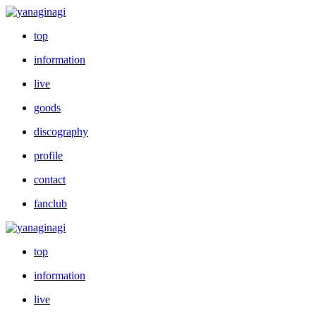
top
information
live
goods
discography
profile
contact
fanclub
top
information
live