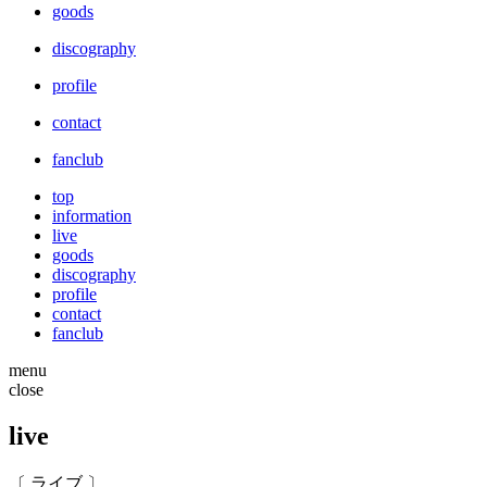
goods
discography
profile
contact
fanclub
top
information
live
goods
discography
profile
contact
fanclub
menu
close
live
〔 ライブ 〕