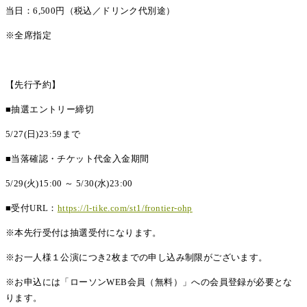
当日：6,500円（税込／ドリンク代別途）
※全席指定
【先行予約】
■抽選エントリー締切
5/27(日)23:59まで
■当落確認・チケット代金入金期間
5/29(火)15:00 ～ 5/30(水)23:00
■受付URL：
https://l-tike.com/st1/frontier-ohp
※本先行受付は抽選受付になります。
※お一人様１公演につき2枚までの申し込み制限がございます。
※お申込には「ローソンWEB会員（無料）」への会員登録が必要とな
ります。